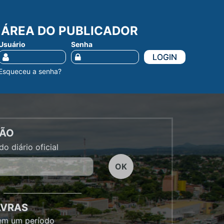
ÁREA DO PUBLICADOR
Usuário
Senha
LOGIN
Esqueceu a senha?
ÇÃO
o diário oficial
OK
U
AVRAS
 em um período