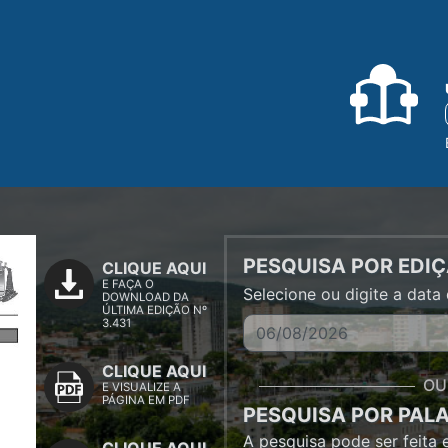
PESQUISA POR EDI
CLIQUE AQUI
E FAÇA O
Selecione ou digite a data d
DOWNLOAD DA
ÚLTIMA EDIÇÃO Nº
3.431
CLIQUE AQUI
O
E VISUALIZE A
PÁGINA EM PDF
PESQUISA POR PAL
A pesquisa pode ser feita