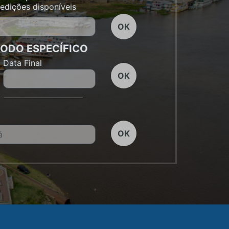
edições disponíveis
OK
ÍODO ESPECÍFICO
Data Final
OK
U
OK