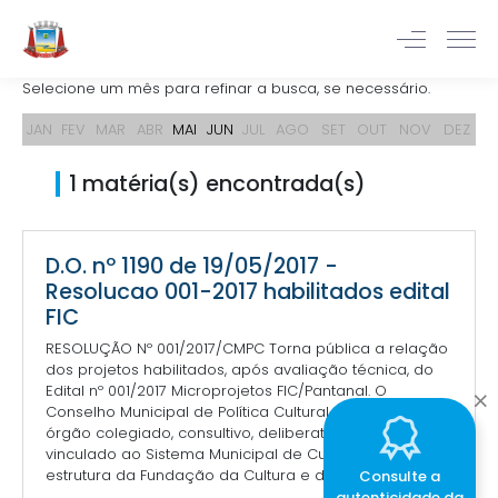
Selecione um mês para refinar a busca, se necessário.
JAN
FEV
MAR
ABR
MAI
JUN
JUL
AGO
SET
OUT
NOV
DEZ
1 matéria(s) encontrada(s)
D.O. nº 1190 de 19/05/2017 -
Resolucao 001-2017 habilitados edital
FIC
RESOLUÇÃO Nº 001/2017/CMPC Torna pública a relação
dos projetos habilitados, após avaliação técnica, do
Edital nº 001/2017 Microprojetos FIC/Pantanal. O
Conselho Municipal de Política Cultural de Corumbá,
órgão colegiado, consultivo, deliberativo e normativo,
vinculado ao Sistema Municipal de Cultura e à
estrutura da Fundação da Cultura e do P...
Consulte a
autenticidade da