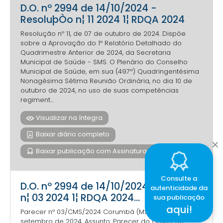
D.O. nº 2994 de 14/10/2024 -
ResoluþÒo n¦ 11 2024 1¦ RDQA 2024
Resolução nº 11, de 07 de outubro de 2024. Dispõe
sobre a Aprovação do 1º Relatório Detalhado do
Quadrimestre Anterior de 2024, da Secretaria
Municipal de Saúde - SMS. O Plenário do Conselho
Municipal de Saúde, em sua (497ª) Quadringentésima
Nonagésima Sétima Reunião Ordinária, no dia 10 de
outubro de 2024, no uso de suas competências
regiment...
Visualizar na íntegra
Baixar diário completo
Baixar publicação com Assinatura Digital
Consulte a
D.O. nº 2994 de 14/10/2024 - Parecer
autenticidade da
n¦ 03 2024 1¦ RDQA 2024...
sua publicação
aqui!
Parecer nº 03/CMS/2024 Corumbá (MS), 30 de
setembro de 2024. Assunto: Parecer do Grupo de