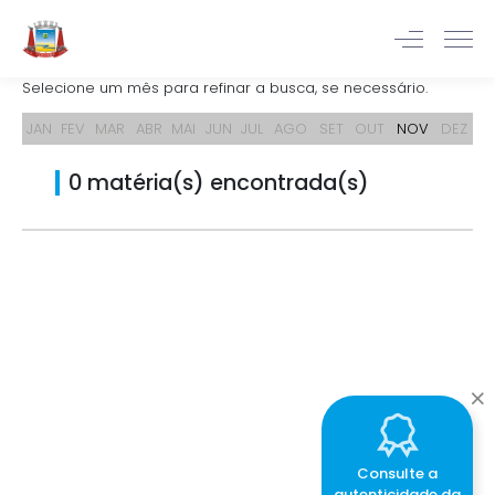
Selecione um mês para refinar a busca, se necessário.
JAN
FEV
MAR
ABR
MAI
JUN
JUL
AGO
SET
OUT
NOV
DEZ
0 matéria(s) encontrada(s)
Consulte a
autenticidade da