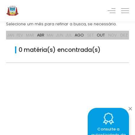
Selecione um mês para refinar a busca, se necessário.
JAN
FEV
MAR
ABR
MAI
JUN
JUL
AGO
SET
OUT
NOV
DEZ
0 matéria(s) encontrada(s)
Consulte a
autenticidade da