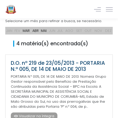
Selecione um mês para refinar a busca, se necessário.
JAN
FEV
MAR
ABR
MAI
JUN
JUL
AGO
SET
OUT
NOV
DEZ
4 matéria(s) encontrada(s)
D.O. nº 219 de 23/05/2013 - PORTARIA
N.º 005, DE 14 DE MAIO DE 2013
PORTARIA N.º 005, DE 14 DE MAIO DE 2013. Nomeia Grupo
Gestor responsável pelo Benefício de Prestação
Continuada da Assistência Social – BPC na Escola. A
SECRETÁRIA MUNICIPAL DE ASSISTÊNCIA SOCIAL E
CIDADANIA DO MUNICÍPIO DE CORUMBÁ-MS, Estado de
Mato Grosso do Sul, no uso das prerrogativas que lhe
são atribuídas pela Portaria “P” n.º 004, de p...
Visualizar na íntegra