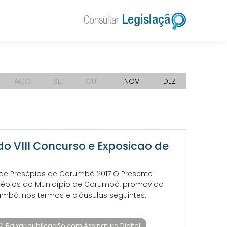
AGO
SET
OUT
NOV
DEZ
do VIII Concurso e Exposicao de
 de Presépios de Corumbá 2017 O Presente
esépios do Município de Corumbá, promovido
umbá, nos termos e cláusulas seguintes:
Baixar publicação com Assinatura Digital