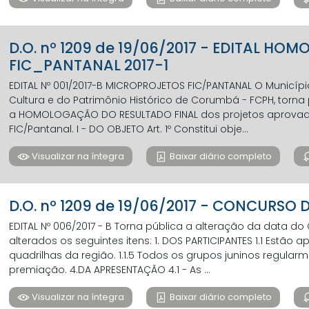
D.O. nº 1209 de 19/06/2017 - EDITAL H
FIC_PANTANAL 2017-1
EDITAL Nº 001/2017-B MICROPROJETOS FIC/PANTANAL O Municí
Cultura e do Patrimônio Histórico de Corumbá - FCPH, torna
a HOMOLOGAÇÃO DO RESULTADO FINAL dos projetos aprovados 
FIC/Pantanal. I - DO OBJETO Art. 1º Constitui obje...
Visualizar na íntegra
Baixar diário completo
D.O. nº 1209 de 19/06/2017 - CONCURSO 
EDITAL Nº 006/2017 - B Torna pública a alteração da data do 
alterados os seguintes itens: 1. DOS PARTICIPANTES 1.1 Estão 
quadrilhas da região. 1.1.5 Todos os grupos juninos regularm
premiação. 4.DA APRESENTAÇÃO 4.1 - As ...
Visualizar na íntegra
Baixar diário completo