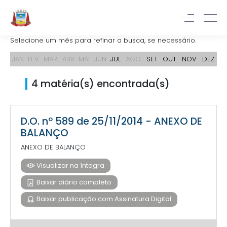
Selecione um mês para refinar a busca, se necessário.
JAN
FEV
MAR
ABR
MAI
JUN
JUL
AGO
SET
OUT
NOV
DEZ
4 matéria(s) encontrada(s)
D.O. nº 589 de 25/11/2014 - ANEXO DE
BALANÇO
ANEXO DE BALANÇO
Visualizar na íntegra
Baixar diário completo
Baixar publicação com Assinatura Digital