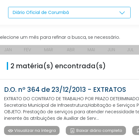
Diário Oficial de Corumbá
elecione um mês para refinar a busca, se necessário.
JAN
FEV
MAR
ABR
MAI
JUN
JUL
2 matéria(s) encontrada(s)
D.O. nº 364 de 23/12/2013 - EXTRATOS
EXTRATO DO CONTRATO DE TRABALHO POR PRAZO DETERMINADO N° 
Secretaria Municipal de Infraestrutura,Habitação e Serviços
OBJETO: Prestação de serviços para atender necessidade te
inerente às atribuições de Auxiliar de Serv...
Visualizar na íntegra
Baixar diário completo