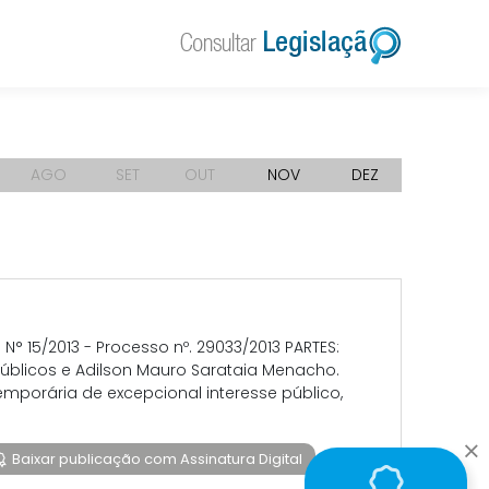
AGO
SET
OUT
NOV
DEZ
15/2013 - Processo nº. 29033/2013 PARTES:
 Públicos e Adilson Mauro Sarataia Menacho.
mporária de excepcional interesse público,
Baixar publicação com Assinatura Digital