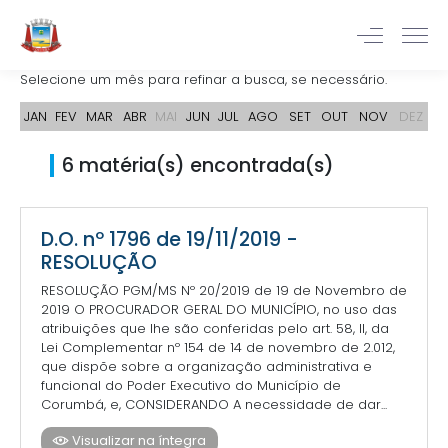
Selecione um mês para refinar a busca, se necessário.
JAN
FEV
MAR
ABR
MAI
JUN
JUL
AGO
SET
OUT
NOV
DEZ
6 matéria(s) encontrada(s)
D.O. nº 1796 de 19/11/2019 -
RESOLUÇÃO
RESOLUÇÃO PGM/MS Nº 20/2019 de 19 de Novembro de
2019 O PROCURADOR GERAL DO MUNICÍPIO, no uso das
atribuições que lhe são conferidas pelo art. 58, II, da
Lei Complementar nº 154 de 14 de novembro de 2.012,
que dispõe sobre a organização administrativa e
funcional do Poder Executivo do Município de
Corumbá, e, CONSIDERANDO A necessidade de dar...
Visualizar na íntegra