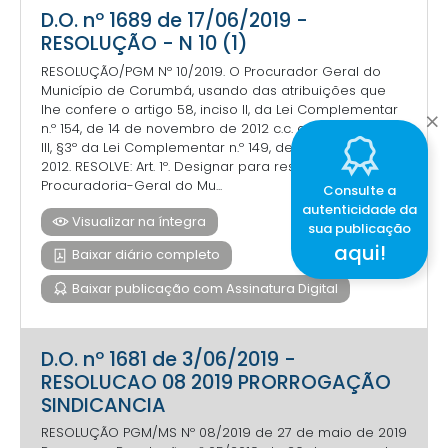
D.O. nº 1689 de 17/06/2019 -
RESOLUÇÃO - N 10 (1)
RESOLUÇÃO/PGM Nº 10/2019. O Procurador Geral do
Município de Corumbá, usando das atribuições que
lhe confere o artigo 58, inciso II, da Lei Complementar
n.º 154, de 14 de novembro de 2012 c.c. artigo 12, i­nciso
III, §3º da Lei Complementar n.º 149, de 4 de abril de
2012. RESOLVE: Art. 1º. Designar para responder pela
Procuradoria-Geral do Mu...
Consulte a
autenticidade da
Visualizar na íntegra
sua publicação
aqui!
Baixar diário completo
Baixar publicação com Assinatura Digital
D.O. nº 1681 de 3/06/2019 -
RESOLUCAO 08 2019 PRORROGAÇÃO
SINDICANCIA
RESOLUÇÃO PGM/MS Nº 08/2019 de 27 de maio de 2019