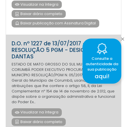
Visualizar na íntegra
Baixar diário completo
Baixar publicação com Assinatura Digital
D.O. nº 1227 de 13/07/2017 -
RESOLUÇÃO 5 PGM - DESIGNA
DANTAS
Consulte a
autenticidade da
ESTADO DE MATO GROSSO DO SUL MUNICÍPIO DE
sua publicação
CORUMBÁ PODER EXECUTIVO PROCURADORIA GERAL DO
aqui!
MUNICÍPIO RESOLUÇÃO/PGM N. 05/2017 O Procurador-
Geral do Município de Corumbá, usando das
atribuições que lhe confere o artigo 58, II, da Lei
Complementar nº 154 de 14 de novembro de 2.012, que
dispõe sobre a organização administrativa e funcional
do Poder Ex...
Visualizar na íntegra
Baixar diário completo