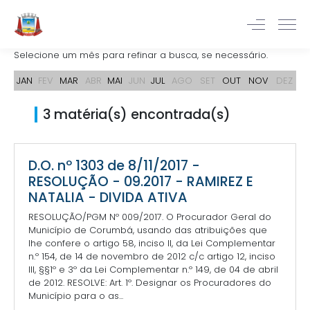
Selecione um mês para refinar a busca, se necessário.
JAN
FEV
MAR
ABR
MAI
JUN
JUL
AGO
SET
OUT
NOV
DEZ
3 matéria(s) encontrada(s)
D.O. nº 1303 de 8/11/2017 -
RESOLUÇÃO - 09.2017 - RAMIREZ E
NATALIA - DIVIDA ATIVA
RESOLUÇÃO/PGM Nº 009/2017. O Procurador Geral do
Município de Corumbá, usando das atribuições que
lhe confere o artigo 58, inciso II, da Lei Complementar
n.º 154, de 14 de novembro de 2012 c/c artigo 12, inciso
III, §§1º e 3º da Lei Complementar n.º 149, de 04 de abril
de 2012. RESOLVE: Art. 1º. Designar os Procuradores do
Município para o as...