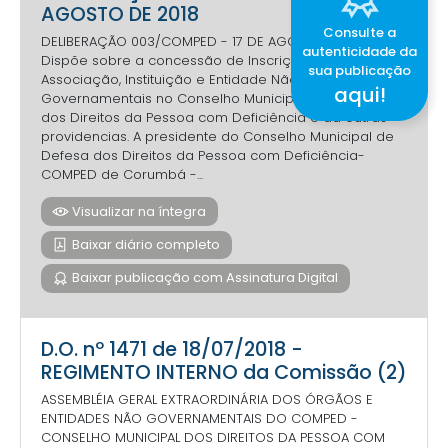
AGOSTO DE 2018
Consulte a
DELIBERAÇÃO 003/COMPED - 17 DE AGOSTO DE 2018.
autenticidade da
Dispõe sobre a concessão de Inscrição para
sua publicação
Associação, Instituição e Entidade Não-
aqui!
Governamentais no Conselho Municipal de Defesa
dos Direitos da Pessoa com Deficiência e dá outras
providencias. A presidente do Conselho Municipal de
Defesa dos Direitos da Pessoa com Deficiência-
COMPED de Corumbá -...
Visualizar na íntegra
Baixar diário completo
Baixar publicação com Assinatura Digital
D.O. nº 1471 de 18/07/2018 -
REGIMENTO INTERNO da Comissão (2)
ASSEMBLÉIA GERAL EXTRAORDINÁRIA DOS ÓRGÃOS E
ENTIDADES NÃO GOVERNAMENTAIS DO COMPED -
CONSELHO MUNICIPAL DOS DIREITOS DA PESSOA COM