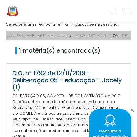
Selecione um mês para refinar a busca, se necessário.
JAN
FEV
MAR
ABR
MAI
JUN
JUL
AGO
SET
OUT
NOV
DEZ
1 matéria(s) encontrada(s)
D.O. nº 1792 de 12/11/2019 -
Deliberação 05 - educação - Jocely
(1)
DELIBERAÇÃO 05/COMPED - 05 DE NOVEMBRO de 2019.
Dispõe sobre a publicação de nova indicação da
Secretaria Municipal de Educação dos Conselheiros
do COMPED e dá outras providencias. O Conselho
Municipal de Defesa dos Direitos da Pessoa com
Deficiência do município de Corumbá-MS, no uso de
suas atribuições conferidas pela Lei Municipal de
Consulte a
nº2060...
autenticidade da