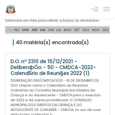
Selecione um mês para refinar a busca, se necessário.
JAN
FEV
MAR
ABR
MAI
JUN
JUL
AGO
SET
OUT
NOV
DEZ
40 matéria(s) encontrada(s)
D.O. nº 2310 de 15/12/2021 -
DeliberaþÒo - 50 - CMDCA-2022-
Calendßrio de Reuni§es 2022 (1)
DELIBERAÇÃO 050/CMDCA/2021 - 15 DE DEZEMBRO DE
2021. Dispõe sobre o Calendário de Reuniões
Ordinárias do Conselho Municipal dos Direitos da
Criança e do Adolescente - CMDCA para o exercício
de 2022 e dá outras providências. O CONSELHO
MUNICIPAL DOS DIREITOS DA CRIANÇA E DO
ADOLESCENTE DE CORUMBÁ - CMDCA, no uso de suas
atribuições conferidas p...