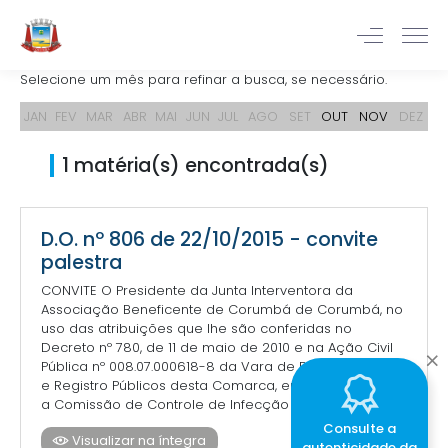
Selecione um mês para refinar a busca, se necessário.
JAN
FEV
MAR
ABR
MAI
JUN
JUL
AGO
SET
OUT
NOV
DEZ
1 matéria(s) encontrada(s)
D.O. nº 806 de 22/10/2015 - convite
palestra
CONVITE O Presidente da Junta Interventora da
Associação Beneficente de Corumbá de Corumbá, no
uso das atribuições que lhe são conferidas no
Decreto nº 780, de 11 de maio de 2010 e na Ação Civil
Pública nº 008.07.000618-8 da Vara de Fazenda Pública
e Registro Públicos desta Comarca, em conjunto com
a Comissão de Controle de Infecção Hospitalar,...
Consulte a
Visualizar na íntegra
autenticidade da