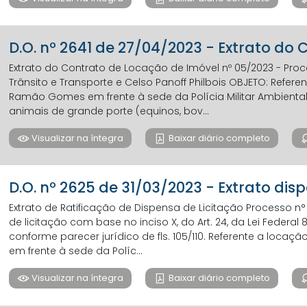
D.O. nº 2641 de 27/04/2023 - Extrato do
Extrato do Contrato de Locação de Imóvel nº 05/2023 - Proce
Trânsito e Transporte e Celso Panoff Philbois OBJETO: Refer
Ramão Gomes em frente à sede da Polícia Militar Ambient
animais de grande porte (equinos, bov...
Visualizar na íntegra
Baixar diário completo
D.O. nº 2625 de 31/03/2023 - Extrato dis
Extrato de Ratificação de Dispensa de Licitação Processo n° 
de licitação com base no inciso X, do Art. 24, da Lei Federal
conforme parecer jurídico de fls. 105/110. Referente a loc
em frente à sede da Políc...
Visualizar na íntegra
Baixar diário completo