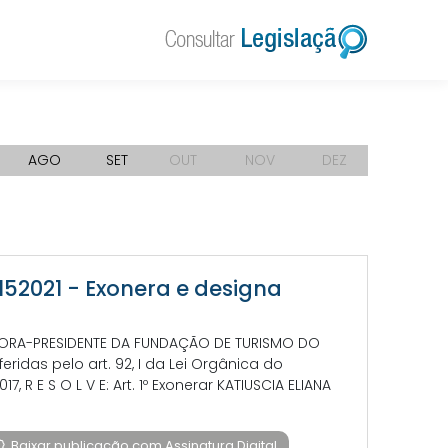
AGO
SET
OUT
NOV
DEZ
152021 - Exonera e designa
IRETORA-PRESIDENTE DA FUNDAÇÃO DE TURISMO DO
ridas pelo art. 92, I da Lei Orgânica do
17, R E S O L V E: Art. 1º Exonerar KATIUSCIA ELIANA
Baixar publicação com Assinatura Digital