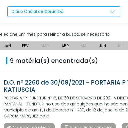
Diário Oficial de Corumbá
elecione um mês para refinar a busca, se necessário.
JAN
FEV
MAR
ABR
MAI
JUN
JUL
9 matéria(s) encontrada(s)
D.O. nº 2260 de 30/09/2021 - PORTARIA P 
KATIUSCIA
PORTARIA “P” FUNDTUR Nº 15, DE 30 DE SETEMBRO DE 2021. A D
PANTANAL - FUNDTUR, no uso das atribuições que lhe são confe
Município c.c art. 1º, I do Decreto nº 1.739, de 12 de janeiro de 20
GARCIA MARQUEZ do c...
Visualizar na íntegra
Baixar diário completo