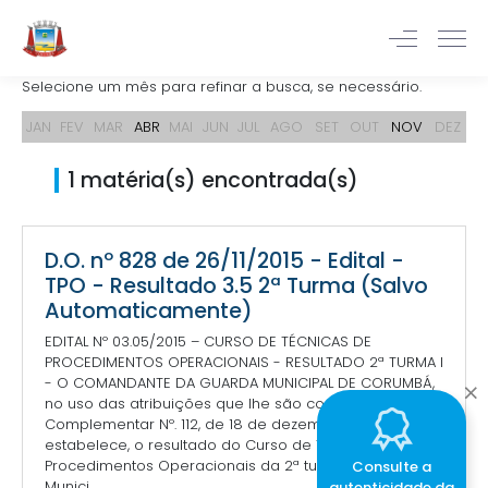
Selecione um mês para refinar a busca, se necessário.
JAN
FEV
MAR
ABR
MAI
JUN
JUL
AGO
SET
OUT
NOV
DEZ
1 matéria(s) encontrada(s)
D.O. nº 828 de 26/11/2015 - Edital -
TPO - Resultado 3.5 2ª Turma (Salvo
Automaticamente)
EDITAL Nº 03.05/2015 – CURSO DE TÉCNICAS DE
PROCEDIMENTOS OPERACIONAIS - RESULTADO 2ª TURMA I
- O COMANDANTE DA GUARDA MUNICIPAL DE CORUMBÁ,
no uso das atribuições que lhe são conferidas na Lei
Complementar Nº. 112, de 18 de dezembro de 2007,
estabelece, o resultado do Curso de Técnicas de
Procedimentos Operacionais da 2ª turma da Guarda
Consulte a
Munici...
autenticidade da