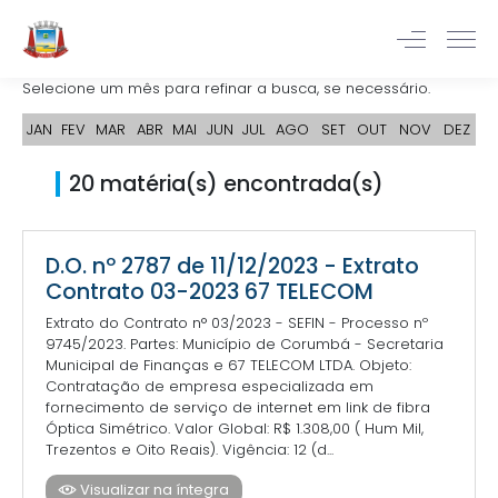
Selecione um mês para refinar a busca, se necessário.
JAN
FEV
MAR
ABR
MAI
JUN
JUL
AGO
SET
OUT
NOV
DEZ
20 matéria(s) encontrada(s)
D.O. nº 2787 de 11/12/2023 - Extrato
Contrato 03-2023 67 TELECOM
Extrato do Contrato n° 03/2023 - SEFIN - Processo nº
9745/2023. Partes: Município de Corumbá - Secretaria
Municipal de Finanças e 67 TELECOM LTDA. Objeto:
Contratação de empresa especializada em
fornecimento de serviço de internet em link de fibra
Óptica Simétrico. Valor Global: R$ 1.308,00 ( Hum Mil,
Trezentos e Oito Reais). Vigência: 12 (d...
Visualizar na íntegra