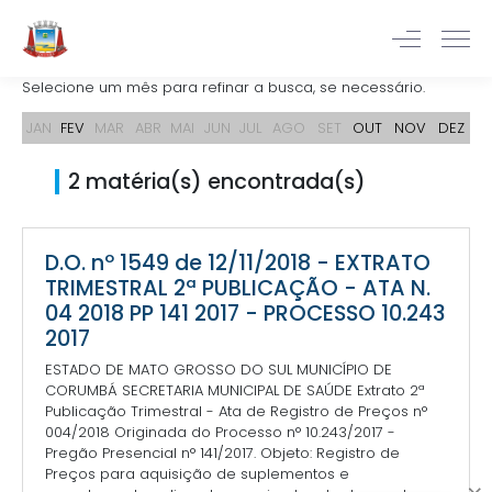
Selecione um mês para refinar a busca, se necessário.
JAN
FEV
MAR
ABR
MAI
JUN
JUL
AGO
SET
OUT
NOV
DEZ
2 matéria(s) encontrada(s)
D.O. nº 1549 de 12/11/2018 - EXTRATO
TRIMESTRAL 2ª PUBLICAÇÃO - ATA N.
04 2018 PP 141 2017 - PROCESSO 10.243
2017
ESTADO DE MATO GROSSO DO SUL MUNICÍPIO DE
CORUMBÁ SECRETARIA MUNICIPAL DE SAÚDE Extrato 2ª
Publicação Trimestral - Ata de Registro de Preços n°
004/2018 Originada do Processo n° 10.243/2017 -
Pregão Presencial n° 141/2017. Objeto: Registro de
Preços para aquisição de suplementos e