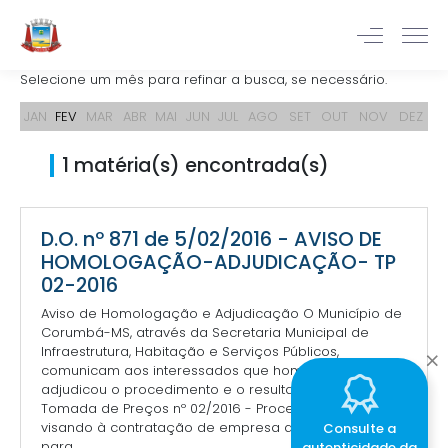
Selecione um mês para refinar a busca, se necessário.
JAN
FEV
MAR
ABR
MAI
JUN
JUL
AGO
SET
OUT
NOV
DEZ
1 matéria(s) encontrada(s)
D.O. nº 871 de 5/02/2016 - AVISO DE
HOMOLOGAÇÃO-ADJUDICAÇÃO- TP
02-2016
Aviso de Homologação e Adjudicação O Município de
Corumbá-MS, através da Secretaria Municipal de
Infraestrutura, Habitação e Serviços Públicos,
comunicam aos interessados que homologou e
adjudicou o procedimento e o resultado da Licitação
Tomada de Preços nº 02/2016 - Processo nº 35.711/2015,
visando à contratação de empresa de engenharia
Consulte a
para ...
autenticidade da