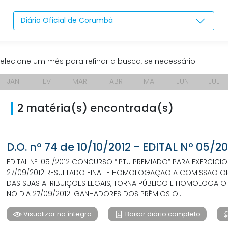
Diário Oficial de Corumbá
elecione um mês para refinar a busca, se necessário.
JAN
FEV
MAR
ABR
MAI
JUN
JUL
2 matéria(s) encontrada(s)
D.O. nº 74 de 10/10/2012 - EDITAL Nº 05/20
EDITAL Nº. 05 /2012 CONCURSO “IPTU PREMIADO” PARA EXERCICI
27/09/2012 RESULTADO FINAL E HOMOLOGAÇÃO A COMISSÃO OR
DAS SUAS ATRIBUIÇÕES LEGAIS, TORNA PÚBLICO E HOMOLOGA O 
NO DIA 27/09/2012. GANHADORES DOS PRÊMIOS O...
Visualizar na íntegra
Baixar diário completo