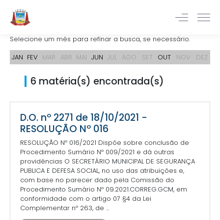
Selecione um mês para refinar a busca, se necessário.
JAN
FEV
MAR
ABR
MAI
JUN
JUL
AGO
SET
OUT
NOV
DEZ
6 matéria(s) encontrada(s)
D.O. nº 2271 de 18/10/2021 -
RESOLUÇÃO Nº 016
RESOLUÇÃO Nº 016/2021 Dispõe sobre conclusão de
Procedimento Sumário Nº 009/2021 e dá outras
providências O SECRETÁRIO MUNICIPAL DE SEGURANÇA
PUBLICA E DEFESA SOCIAL, no uso das atribuições e,
com base no parecer dado pela Comissão do
Procedimento Sumário Nº 09.2021.CORREG.GCM, em
conformidade com o artigo 07 §4 da Lei
Complementar nº 263, de ...