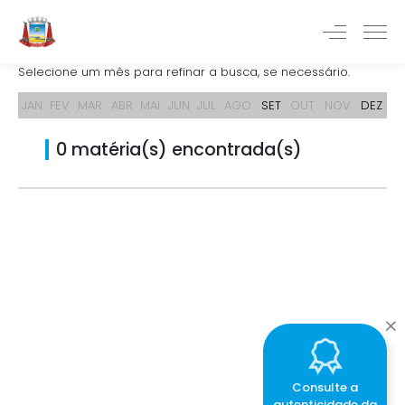
Selecione um mês para refinar a busca, se necessário.
JAN
FEV
MAR
ABR
MAI
JUN
JUL
AGO
SET
OUT
NOV
DEZ
0 matéria(s) encontrada(s)
Consulte a
autenticidade da