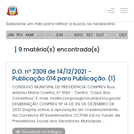
Selecione um mês para refinar a busca, se necessário.
JAN
FEV
MAR
ABR
MAI
JUN
JUL
AGO
SET
OUT
NOV
DEZ
9 matéria(s) encontrada(s)
D.O. nº 2309 de 14/12/2021 -
Publicação 014 para Publicação. (1)
CONSELHO MUNICIPAL DE PREVIDÊNCIA-CONPREV Rua:
Antonio Maria Coelho, nº 1000 - Centro. “Casa dos
Conselhos” E-mail: mailto:conprev@corumba.ms.gov.br
DELIBERAÇÃO CONPREV Nº 14 DE 09 DE DEZEMBRO DE
2021. Dispõe sobre a aprovação do Credenciamento
da Corretora XP Investimentos CCTVM S.A no Fundo de
Previdência Social dos Servidores Municipais ...
Visualizar na íntegra