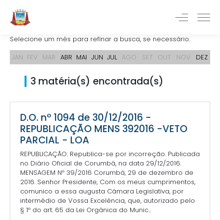
Selecione um mês para refinar a busca, se necessário.
JAN
FEV
MAR
ABR
MAI
JUN
JUL
AGO
SET
OUT
NOV
DEZ
3 matéria(s) encontrada(s)
D.O. nº 1094 de 30/12/2016 -
REPUBLICAÇÃO MENS 392016 -VETO
PARCIAL - LOA
REPUBLICAÇÃO: Republica-se por incorreção. Publicada
no Diário Oficial de Corumbá, na data 29/12/2016.
MENSAGEM Nº 39/2016 Corumbá, 29 de dezembro de
2016. Senhor Presidente, Com os meus cumprimentos,
comunico a essa augusta Câmara Legislativa, por
intermédio de Vossa Excelência, que, autorizado pelo
§ 1º do art. 65 da Lei Orgânica do Munic...