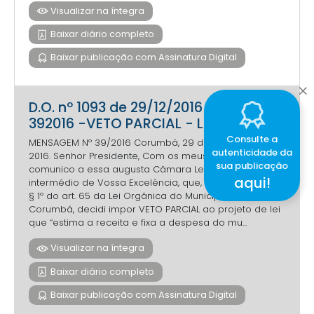
Visualizar na íntegra
Baixar diário completo
Baixar publicação com Assinatura Digital
D.O. nº 1093 de 29/12/2016 - MENS
392016 -VETO PARCIAL - LOA
Consulte a
MENSAGEM Nº 39/2016 Corumbá, 29 de dezembro de
autenticidade da
2016. Senhor Presidente, Com os meus cumprimentos,
sua publicação
comunico a essa augusta Câmara Legislativa, por
aqui!
intermédio de Vossa Excelência, que, autorizado pelo
§ 1º do art. 65 da Lei Orgânica do Município de
Corumbá, decidi impor VETO PARCIAL ao projeto de lei
que “estima a receita e fixa a despesa do mu...
Visualizar na íntegra
Baixar diário completo
Baixar publicação com Assinatura Digital