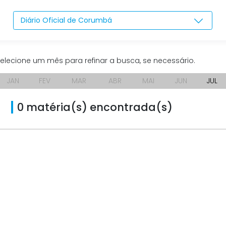
Diário Oficial de Corumbá
elecione um mês para refinar a busca, se necessário.
JAN
FEV
MAR
ABR
MAI
JUN
JUL
0 matéria(s) encontrada(s)