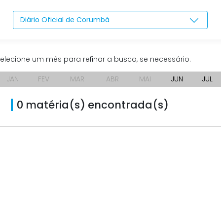
Diário Oficial de Corumbá
elecione um mês para refinar a busca, se necessário.
JAN
FEV
MAR
ABR
MAI
JUN
JUL
0 matéria(s) encontrada(s)