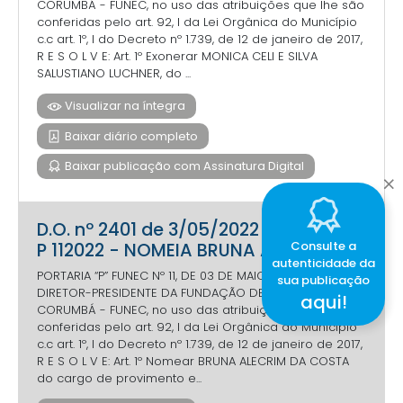
CORUMBÁ - FUNEC, no uso das atribuições que lhe são
conferidas pelo art. 92, I da Lei Orgânica do Município
c.c art. 1º, I do Decreto nº 1.739, de 12 de janeiro de 2017,
R E S O L V E: Art. 1º Exonerar MONICA CELI E SILVA
SALUSTIANO LUCHNER, do ...
Visualizar na íntegra
Baixar diário completo
Baixar publicação com Assinatura Digital
D.O. nº 2401 de 3/05/2022 - PORTARIA
Consulte a
P 112022 - NOMEIA BRUNA ALECRIM
autenticidade da
PORTARIA “P” FUNEC Nº 11, DE 03 DE MAIO DE 2022. O
sua publicação
DIRETOR-PRESIDENTE DA FUNDAÇÃO DE ESPORTES DE
aqui!
CORUMBÁ - FUNEC, no uso das atribuições que lhe são
conferidas pelo art. 92, I da Lei Orgânica do Município
c.c art. 1º, I do Decreto nº 1.739, de 12 de janeiro de 2017,
R E S O L V E: Art. 1º Nomear BRUNA ALECRIM DA COSTA
do cargo de provimento e...