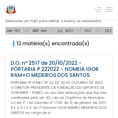
Selecione um mês para refinar a busca, se necessário.
JAN
FEV
MAR
ABR
MAI
JUN
JUL
AGO
SET
OUT
NOV
DEZ
13 matéria(s) encontrada(s)
D.O. nº 2517 de 20/10/2022 -
PORTARIA P 222022 - NOMEIA IGOR
RAM+O MEDEIROS DOS SANTOS
PORTARIA “P” FUNEC Nº 22, DE 20 DE OUTUBRO DE 2022.
O DIRETOR-PRESIDENTE DA FUNDAÇÃO DE ESPORTES DE
CORUMBÁ - FUNEC, no uso das atribuições que lhe são
conferidas pelo art. 92, I da Lei Orgânica do Município
c.c art. 1º, I do Decreto nº 1.739, de 12 de janeiro de 2017,
R E S O L V E: Art. 1º Nomear IGOR RAMÃO MEDEIROS DOS
SANTOS no cargo de p...