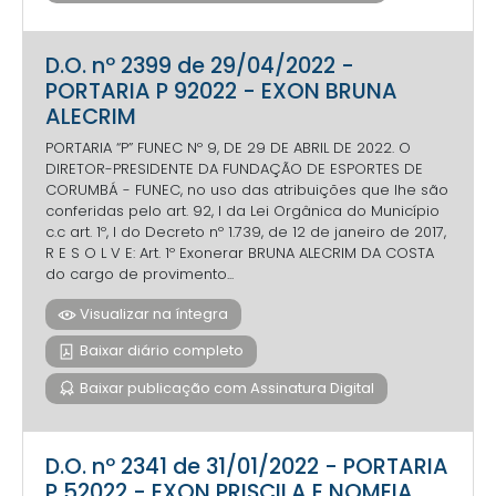
D.O. nº 2399 de 29/04/2022 -
PORTARIA P 92022 - EXON BRUNA
ALECRIM
PORTARIA “P” FUNEC Nº 9, DE 29 DE ABRIL DE 2022. O
DIRETOR-PRESIDENTE DA FUNDAÇÃO DE ESPORTES DE
CORUMBÁ - FUNEC, no uso das atribuições que lhe são
conferidas pelo art. 92, I da Lei Orgânica do Município
c.c art. 1º, I do Decreto nº 1.739, de 12 de janeiro de 2017,
R E S O L V E: Art. 1º Exonerar BRUNA ALECRIM DA COSTA
do cargo de provimento...
Visualizar na íntegra
Baixar diário completo
Baixar publicação com Assinatura Digital
D.O. nº 2341 de 31/01/2022 - PORTARIA
P 52022 - EXON PRISCILA E NOMEIA