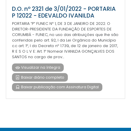
D.O. nº 2321 de 3/01/2022 - PORTARIA
P 12022 - EDEVALDO IVANILDA
PORTARIA “P” FUNEC Nº 1, DE 3 DE JANEIRO DE 2022. O
DIRETOR-PRESIDENTE DA FUNDAÇÃO DE ESPORTES DE
CORUMBÁ - FUNEC, no uso das atribuições que lhe são
conferidas pelo art. 92, I da Lei Orgânica do Município
c.c art. 1º, I do Decreto nº 1.739, de 12 de janeiro de 2017,
R E S O L V E: Art. 1º Nomear IVANILDA GONÇALVES DOS
SANTOS no cargo de prov...
Visualizar na íntegra
Baixar diário completo
Baixar publicação com Assinatura Digital