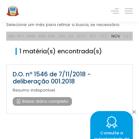
Selecione um mês para refinar a busca, se necessário.
JAN
FEV
MAR
ABR
MAI
JUN
JUL
AGO
SET
OUT
NOV
DEZ
1 matéria(s) encontrada(s)
D.O. nº 1546 de 7/11/2018 -
deliberação 001.2018
Resumo indisponível.
Baixar diário completo
Consulte a
autenticidade da