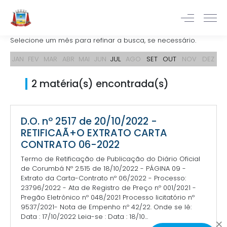
Selecione um mês para refinar a busca, se necessário.
JAN
FEV
MAR
ABR
MAI
JUN
JUL
AGO
SET
OUT
NOV
DEZ
2 matéria(s) encontrada(s)
D.O. nº 2517 de 20/10/2022 -
RETIFICAÃ+O EXTRATO CARTA
CONTRATO 06-2022
Termo de Retificação de Publicação do Diário Oficial
de Corumbá Nº 2.515 de 18/10/2022 - PÁGINA 09 -
Extrato da Carta-Contrato nº 06/2022 - Processo:
23796/2022 - Ata de Registro de Preço nº 001/2021 -
Pregão Eletrônico nº 048/2021 Processo licitatório nº
9537/2021- Nota de Empenho nº 42/22. Onde se lê:
Data : 17/10/2022 Leia-se : Data : 18/10...