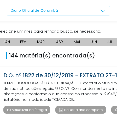
Diário Oficial de Corumbá
elecione um mês para refinar a busca, se necessário.
JAN
FEV
MAR
ABR
MAI
JUN
JUL
144 matéria(s) encontrada(s)
D.O. nº 1822 de 30/12/2019 - EXTRATO 27-
TERMO HOMOLOGAÇÃO / ADJUDICAÇÃO O Secretário Municipal d
de suas atribuições legais, RESOLVE: Com fundamento no inciso
alterações, e conforme o que consta do Processo nº 2794
licitatório na modalidade TOMADA DE...
Visualizar na íntegra
Baixar diário completo