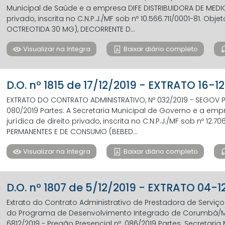
Municipal de Saúde e a empresa DIFE DISTRIBUIDORA DE MEDIC
privado, inscrita no C.N.P.J./MF sob nº 10.566.711/0001-81. O
OCTREOTIDA 30 MG), DECORRENTE D...
Visualizar na íntegra
Baixar diário completo
D.O. nº 1815 de 17/12/2019 - EXTRATO 16-1
EXTRATO DO CONTRATO ADMINISTRATIVO, Nº 032/2019 - SEGOV Pr
080/2019 Partes: A Secretaria Municipal de Governo e a em
jurídica de direito privado, inscrita no C.N.P.J./MF sob nº 12.
PERMANENTES E DE CONSUMO (BEBED...
Visualizar na íntegra
Baixar diário completo
D.O. nº 1807 de 5/12/2019 - EXTRATO 04-1
Extrato do Contrato Administrativo de Prestadora de Serviç
do Programa de Desenvolvimento Integrado de Corumbá/MS - 
6812/2019 - Pregão Presencial nº. 086/2019 Partes: Secretaria 