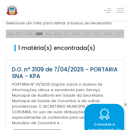
Selecione um mês para refinar a busca, se necessário.
JAN
FEV
MAR
ABR
MAI
JUN
JUL
AGO
SET
OUT
NOV
DEZ
1 matéria(s) encontrada(s)
D.O. nº 3109 de 7/04/2025 - PORTARIA
SNA - KPA
PORTARIA Nº 01/2025 Dispõe sobre o acesso às
informações, ativos e servidores pelo Serviço
Municipal de Auditoria em Saúde da Secretaria
Municipal de Saúde de Corumbá, e dá outras
providências. O SECRETÁRIO MUNICIPAL DE SAÚDE DE
CORUMBÁ, no uso de suas atribuições legais,
especialmente as conferidas pela Lei Orgânica do
Município de Corumbá e ...
Consulte a
autenticidade da