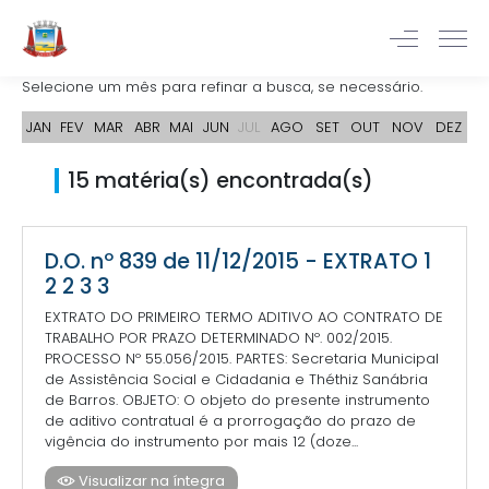
Selecione um mês para refinar a busca, se necessário.
JAN
FEV
MAR
ABR
MAI
JUN
JUL
AGO
SET
OUT
NOV
DEZ
15 matéria(s) encontrada(s)
D.O. nº 839 de 11/12/2015 - EXTRATO 1
2 2 3 3
EXTRATO DO PRIMEIRO TERMO ADITIVO AO CONTRATO DE
TRABALHO POR PRAZO DETERMINADO Nº. 002/2015.
PROCESSO Nº 55.056/2015. PARTES: Secretaria Municipal
de Assistência Social e Cidadania e Théthiz Sanábria
de Barros. OBJETO: O objeto do presente instrumento
de aditivo contratual é a prorrogação do prazo de
vigência do instrumento por mais 12 (doze...
Visualizar na íntegra