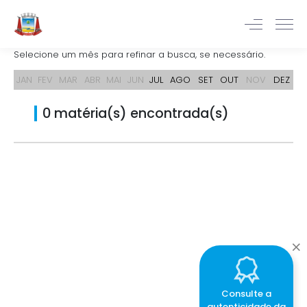
Selecione um mês para refinar a busca, se necessário.
JAN
FEV
MAR
ABR
MAI
JUN
JUL
AGO
SET
OUT
NOV
DEZ
0 matéria(s) encontrada(s)
Consulte a
autenticidade da