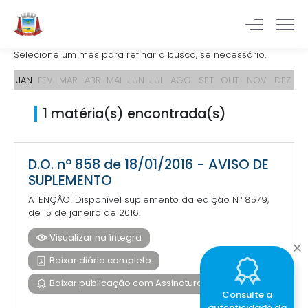
Selecione um mês para refinar a busca, se necessário.
JAN
FEV
MAR
ABR
MAI
JUN
JUL
AGO
SET
OUT
NOV
DEZ
1 matéria(s) encontrada(s)
D.O. nº 858 de 18/01/2016 - AVISO DE
SUPLEMENTO
ATENÇÃO! Disponível suplemento da edição Nº 8579,
de 15 de janeiro de 2016.
Visualizar na íntegra
Baixar diário completo
Baixar publicação com Assinatura Digital
Consulte a
autenticidade da