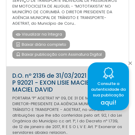
SERVIÇO DE TRANSPORTE INDIVIDUAL DE PASSAGEIROS
EM MOTOCICLETA DE ALUGUEL - “MOTOTAXISTA” NO
MUNICÍPIO DE CORUMBÁ. O DIRETOR PRESIDENTE DA
AGÊNCIA MUNICIPAL DE TRÂNSITO E TRANSPORTE-
AGETRAT, do Município de Coru...
Visualizar na íntegra
Baixar diário completo
Baixar publicação com Assinatura Digital
D.O. nº 2136 de 31/03/2021 - PORTARIA
P 92021 - EXON LISIE MACIEL NOMEIA
Consulte a
MACIEL DAVID
autenticidade da
sua publicação
PORTARIA “P” AGETRAT Nº 09, DE 31 DE MARÇO DE 2021. O
aqui!
DIRETOR-PRESIDENTE DA AGÊNCIA MUNICIPAL DE
TRÂNSITO E TRANSPORTE - AGETRAT, no uso das
atribuições que lhe são conferidas pelo art. 92, I da Lei
Orgânica do Município c.c art. 1º, I do Decreto nº 1.739,
de 12 de janeiro de 2017, R E S O L V E: Art. 1º Exonerar os
servidores abaixo relacion...