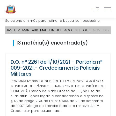
Selecione um mês para refinar a busca, se necessário.
JAN
FEV
MAR
ABR
MAI
JUN
JUL
AGO
SET
OUT
NOV
DEZ
13 matéria(s) encontrada(s)
D.O. nº 2261 de 1/10/2021 - Portaria n°
009-2021.- Credeciamento Policiais
Militares
PORTARIA Nº 009 DE 01 DE OUTUBRO DE 2021. A AGÊNCIA
MUNICIPAL DE TRÂNSITO E TRANSPORTE DO MUNICÍPIO DE
CORUMBÁ, Estado de Mato Grosso do Sul, no uso de
suas atribuições legais e considerando o disposto no
§ 4°, do artigo 280, da Lei n° 9.503, de 23 de setembro
de 1997, Código de Trânsito Brasileiro resolve: Art. 1° -
Credenciar para autuar nas...