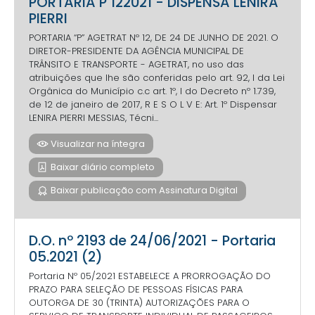
PORTARIA P 122021 - DISPENSA LENIRA
PIERRI
PORTARIA “P” AGETRAT Nº 12, DE 24 DE JUNHO DE 2021. O
DIRETOR-PRESIDENTE DA AGÊNCIA MUNICIPAL DE
TRÂNSITO E TRANSPORTE - AGETRAT, no uso das
atribuições que lhe são conferidas pelo art. 92, I da Lei
Orgânica do Município c.c art. 1º, I do Decreto nº 1.739,
de 12 de janeiro de 2017, R E S O L V E: Art. 1º Dispensar
LENIRA PIERRI MESSIAS, Técni...
Visualizar na íntegra
Baixar diário completo
Baixar publicação com Assinatura Digital
D.O. nº 2193 de 24/06/2021 - Portaria
05.2021 (2)
Portaria Nº 05/2021 ESTABELECE A PRORROGAÇÃO DO
PRAZO PARA SELEÇÃO DE PESSOAS FÍSICAS PARA
OUTORGA DE 30 (TRINTA) AUTORIZAÇÕES PARA O