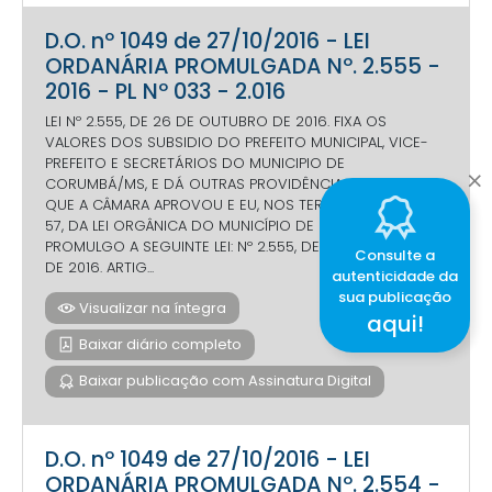
D.O. nº 1049 de 27/10/2016 - LEI
ORDANÁRIA PROMULGADA Nº. 2.555 -
2016 - PL Nº 033 - 2.016
LEI Nº 2.555, DE 26 DE OUTUBRO DE 2016. FIXA OS
VALORES DOS SUBSIDIO DO PREFEITO MUNICIPAL, VICE-
PREFEITO E SECRETÁRIOS DO MUNICIPIO DE
CORUMBÁ/MS, E DÁ OUTRAS PROVIDÊNCIAS. FAÇO SABER
QUE A CÂMARA APROVOU E EU, NOS TERMOS DO ARTIGO
57, DA LEI ORGÂNICA DO MUNICÍPIO DE CORUMBÁ,
PROMULGO A SEGUINTE LEI: Nº 2.555, DE 26 DE OUTUBRO
Consulte a
DE 2016. ARTIG...
autenticidade da
sua publicação
Visualizar na íntegra
aqui!
Baixar diário completo
Baixar publicação com Assinatura Digital
D.O. nº 1049 de 27/10/2016 - LEI
ORDANÁRIA PROMULGADA Nº. 2.554 -