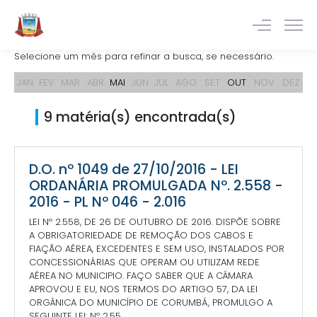
Selecione um mês para refinar a busca, se necessário.
JAN
FEV
MAR
ABR
MAI
JUN
JUL
AGO
SET
OUT
NOV
DEZ
9 matéria(s) encontrada(s)
D.O. nº 1049 de 27/10/2016 - LEI
ORDANÁRIA PROMULGADA Nº. 2.558 -
2016 - PL Nº 046 - 2.016
LEI Nº 2.558, DE 26 DE OUTUBRO DE 2016. DISPÕE SOBRE
A OBRIGATORIEDADE DE REMOÇÃO DOS CABOS E
FIAÇÃO AÉREA, EXCEDENTES E SEM USO, INSTALADOS POR
CONCESSIONÁRIAS QUE OPERAM OU UTILIZAM REDE
AÉREA NO MUNICIPIO. FAÇO SABER QUE A CÂMARA
APROVOU E EU, NOS TERMOS DO ARTIGO 57, DA LEI
ORGÂNICA DO MUNICÍPIO DE CORUMBÁ, PROMULGO A
SEGUINTE LEI: Nº 2.55...