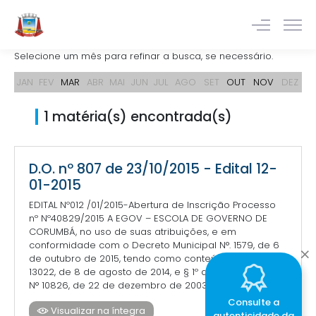
Selecione um mês para refinar a busca, se necessário.
JAN
FEV
MAR
ABR
MAI
JUN
JUL
AGO
SET
OUT
NOV
DEZ
1 matéria(s) encontrada(s)
D.O. nº 807 de 23/10/2015 - Edital 12-
01-2015
EDITAL Nº012 /01/2015-Abertura de Inscrição Processo
nº Nº40829/2015 A EGOV – ESCOLA DE GOVERNO DE
CORUMBÁ, no uso de suas atribuições, e em
conformidade com o Decreto Municipal N°. 1579, de 6
de outubro de 2015, tendo como conteúdo a Lei N°
13022, de 8 de agosto de 2014, e § 1º do artigo 3° da Lei
N° 10826, de 22 de dezembro de 2003, torna pú...
Consulte a
Visualizar na íntegra
autenticidade da