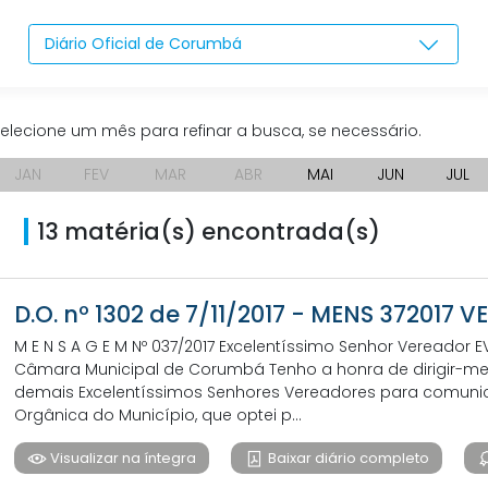
Diário Oficial de Corumbá
elecione um mês para refinar a busca, se necessário.
JAN
FEV
MAR
ABR
MAI
JUN
JUL
13 matéria(s) encontrada(s)
D.O. nº 1302 de 7/11/2017 - MENS 372017 
M E N S A G E M Nº 037/2017 Excelentíssimo Senhor Vereador
Câmara Municipal de Corumbá Tenho a honra de dirigir-me a
demais Excelentíssimos Senhores Vereadores para comunicar,
Orgânica do Município, que optei p...
Visualizar na íntegra
Baixar diário completo