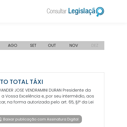
AGO
SET
OUT
NOV
DEZ
VETO TOTAL TÁXI
 EVANDER JOSE VENDRAMINI DURAN Presidente da
 Vossa Excelência e, por seu intermédio, aos
 na forma autorizada pelo art. 65, §1º da Lei
Baixar publicação com Assinatura Digital