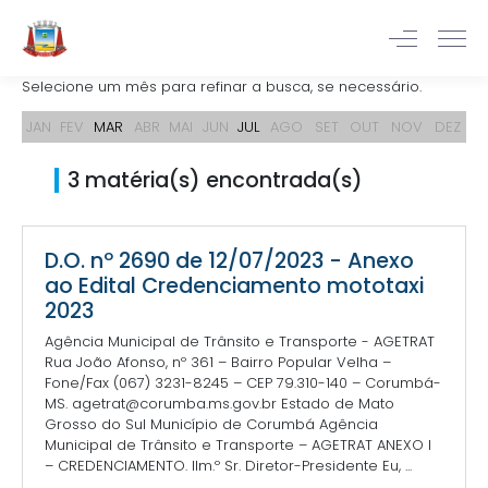
Selecione um mês para refinar a busca, se necessário.
JAN
FEV
MAR
ABR
MAI
JUN
JUL
AGO
SET
OUT
NOV
DEZ
3 matéria(s) encontrada(s)
D.O. nº 2690 de 12/07/2023 - Anexo
ao Edital Credenciamento mototaxi
2023
Agência Municipal de Trânsito e Transporte - AGETRAT
Rua João Afonso, nº 361 – Bairro Popular Velha –
Fone/Fax (067) 3231-8245 – CEP 79.310-140 – Corumbá-
MS. agetrat@corumba.ms.gov.br Estado de Mato
Grosso do Sul Município de Corumbá Agência
Municipal de Trânsito e Transporte – AGETRAT ANEXO I
– CREDENCIAMENTO. Ilm.º Sr. Diretor-Presidente Eu, ...