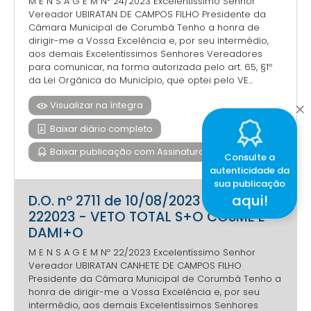
M E N S A G E M Nº 24/2023 Excelentíssimo Senhor
Vereador UBIRATAN DE CAMPOS FILHO Presidente da
Câmara Municipal de Corumbá Tenho a honra de
dirigir-me a Vossa Excelência e, por seu intermédio,
aos demais Excelentíssimos Senhores Vereadores
para comunicar, na forma autorizada pelo art. 65, §1º
da Lei Orgânica do Município, que optei pelo VE...
Visualizar na íntegra
Baixar diário completo
Baixar publicação com Assinatura Digital
Consulte a
autenticidade da
sua publicação
aqui!
D.O. nº 2711 de 10/08/2023 - MENS
222023 - VETO TOTAL S+O COSME E
DAMI+O
M E N S A G E M Nº 22/2023 Excelentíssimo Senhor
Vereador UBIRATAN CANHETE DE CAMPOS FILHO
Presidente da Câmara Municipal de Corumbá Tenho a
honra de dirigir-me a Vossa Excelência e, por seu
intermédio, aos demais Excelentíssimos Senhores