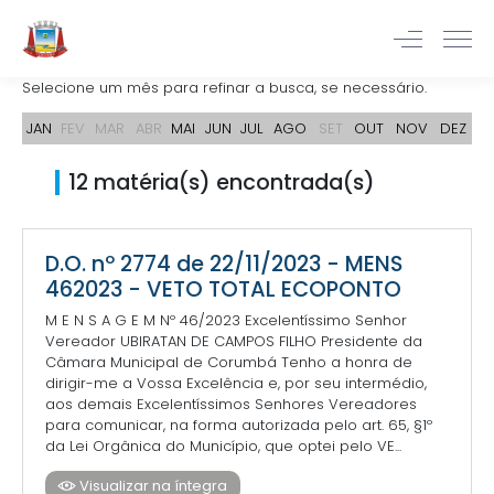
Selecione um mês para refinar a busca, se necessário.
JAN
FEV
MAR
ABR
MAI
JUN
JUL
AGO
SET
OUT
NOV
DEZ
12 matéria(s) encontrada(s)
D.O. nº 2774 de 22/11/2023 - MENS
462023 - VETO TOTAL ECOPONTO
M E N S A G E M Nº 46/2023 Excelentíssimo Senhor
Vereador UBIRATAN DE CAMPOS FILHO Presidente da
Câmara Municipal de Corumbá Tenho a honra de
dirigir-me a Vossa Excelência e, por seu intermédio,
aos demais Excelentíssimos Senhores Vereadores
para comunicar, na forma autorizada pelo art. 65, §1º
da Lei Orgânica do Município, que optei pelo VE...
Visualizar na íntegra