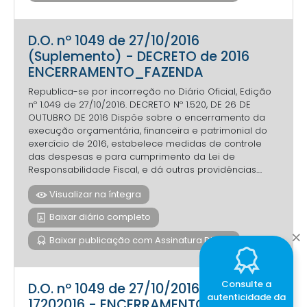
D.O. nº 1049 de 27/10/2016
(Suplemento) - DECRETO de 2016
ENCERRAMENTO_FAZENDA
Republica-se por incorreção no Diário Oficial, Edição
nº 1.049 de 27/10/2016. DECRETO Nº 1.520, DE 26 DE
OUTUBRO DE 2016 Dispõe sobre o encerramento da
execução orçamentária, financeira e patrimonial do
exercício de 2016, estabelece medidas de controle
das despesas e para cumprimento da Lei de
Responsabilidade Fiscal, e dá outras providências....
Visualizar na íntegra
Baixar diário completo
Baixar publicação com Assinatura Digital
Consulte a
D.O. nº 1049 de 27/10/2016 - DECRETO
autenticidade da
17202016 - ENCERRAMENTO