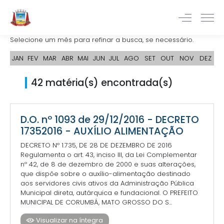
Selecione um mês para refinar a busca, se necessário.
JAN
FEV
MAR
ABR
MAI
JUN
JUL
AGO
SET
OUT
NOV
DEZ
42 matéria(s) encontrada(s)
D.O. nº 1093 de 29/12/2016 - DECRETO
17352016 - AUXÍLIO ALIMENTAÇÃO
DECRETO Nº 1.735, DE 28 DE DEZEMBRO DE 2016
Regulamenta o art. 43, inciso III, da Lei Complementar
nº 42, de 8 de dezembro de 2000 e suas alterações,
que dispõe sobre o auxílio-alimentação destinado
aos servidores civis ativos da Administração Pública
Municipal direta, autárquica e fundacional. O PREFEITO
MUNICIPAL DE CORUMBÁ, MATO GROSSO DO S...
Visualizar na íntegra