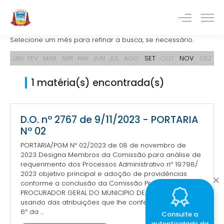
Selecione um mês para refinar a busca, se necessário.
JAN
FEV
MAR
ABR
MAI
JUN
JUL
AGO
SET
OUT
NOV
DEZ
1 matéria(s) encontrada(s)
D.O. nº 2767 de 9/11/2023 - PORTARIA
Nº 02
PORTARIA/PGM Nº 02/2023 de 08 de novembro de
2023 Designa Membros da Comissão para análise de
requerimento dos Processos Administrativo nº 19.798/
2023 objetivo principal e adoção de providências
conforme a conclusão da Comissão Processante. O
PROCURADOR GERAL DO MUNICIPIO DE CORUMBÁ,
usando das atribuições que lhe confere o artigo 5º e
6º da ...
Consulte a
autenticidade da