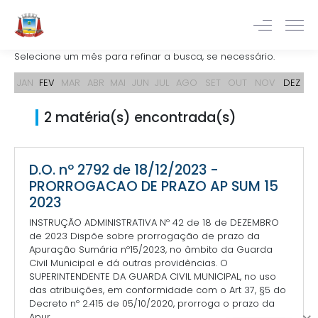
Selecione um mês para refinar a busca, se necessário.
JAN
FEV
MAR
ABR
MAI
JUN
JUL
AGO
SET
OUT
NOV
DEZ
2 matéria(s) encontrada(s)
D.O. nº 2792 de 18/12/2023 -
PRORROGACAO DE PRAZO AP SUM 15
2023
INSTRUÇÃO ADMINISTRATIVA Nº 42 de 18 de DEZEMBRO
de 2023 Dispõe sobre prorrogação de prazo da
Apuração Sumária nº15/2023, no âmbito da Guarda
Civil Municipal e dá outras providências. O
SUPERINTENDENTE DA GUARDA CIVIL MUNICIPAL, no uso
das atribuições, em conformidade com o Art 37, §5 do
Decreto nº 2.415 de 05/10/2020, prorroga o prazo da
Apur...