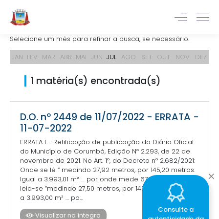
Selecione um mês para refinar a busca, se necessário.
JAN
FEV
MAR
ABR
MAI
JUN
JUL
AGO
SET
OUT
NOV
DEZ
1 matéria(s) encontrada(s)
D.O. nº 2449 de 11/07/2022 - ERRATA -
11-07-2022
ERRATA I - Retificação de publicação do Diário Oficial
do Município de Corumbá, Edição Nº 2.293, de 22 de
novembro de 2021. No Art. 1º, do Decreto nº 2.682/2021:
Onde se lê “ medindo 27,92 metros, por 145,20 metros.
Igual a 3.993,01 m² … por onde mede 67,70 metros...”
leia-se “medindo 27,50 metros, por 145,20 metros. Igual
a 3.993,00 m² … po...
Consulte a
Visualizar na íntegra
autenticidade da