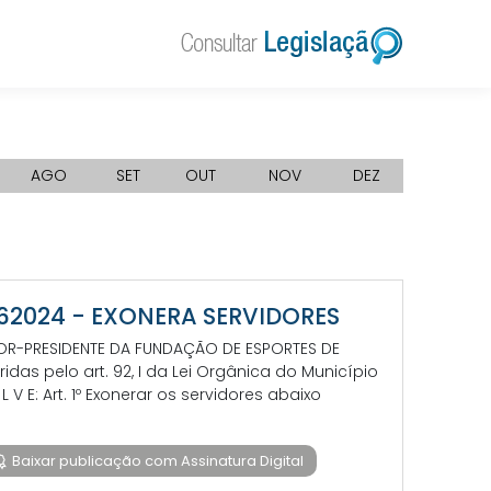
AGO
SET
OUT
NOV
DEZ
 762024 - EXONERA SERVIDORES
ETOR-PRESIDENTE DA FUNDAÇÃO DE ESPORTES DE
das pelo art. 92, I da Lei Orgânica do Município
O L V E: Art. 1º Exonerar os servidores abaixo
Baixar publicação com Assinatura Digital