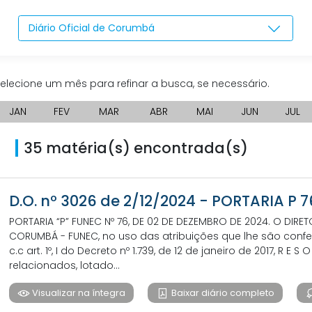
Diário Oficial de Corumbá
elecione um mês para refinar a busca, se necessário.
JAN
FEV
MAR
ABR
MAI
JUN
JUL
35 matéria(s) encontrada(s)
D.O. nº 3026 de 2/12/2024 - PORTARIA P
PORTARIA “P” FUNEC Nº 76, DE 02 DE DEZEMBRO DE 2024. O DIR
CORUMBÁ - FUNEC, no uso das atribuições que lhe são conferi
c.c art. 1º, I do Decreto nº 1.739, de 12 de janeiro de 2017, R E S 
relacionados, lotado...
Visualizar na íntegra
Baixar diário completo