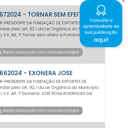
P 672024 - TORNAR SEM EFEITO
Consulte a
ETOR-PRESIDENTE DA FUNDAÇÃO DE ESPORTES DE
autenticidade da
das pelo art. 92, I da Lei Orgânica do Município
sua publicação
O L V E: Art. 1º Tornar sem efeito a Portaria “P” FUNEC
aqui!
Baixar publicação com Assinatura Digital
P 662024 - EXONERA JOSE
ETOR-PRESIDENTE DA FUNDAÇÃO DE ESPORTES DE
das pelo art. 92, I da Lei Orgânica do Município
S O L V E: Art. 1º Exonerar JOSÉ ROSA RODRIGUES DA
Baixar publicação com Assinatura Digital