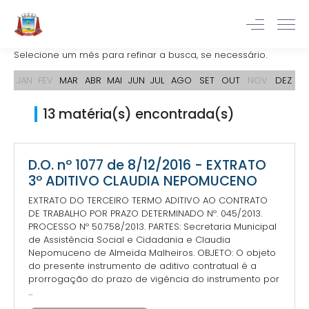
Selecione um mês para refinar a busca, se necessário.
JAN
FEV
MAR
ABR
MAI
JUN
JUL
AGO
SET
OUT
NOV
DEZ
13 matéria(s) encontrada(s)
D.O. nº 1077 de 8/12/2016 - EXTRATO
3º ADITIVO CLAUDIA NEPOMUCENO
EXTRATO DO TERCEIRO TERMO ADITIVO AO CONTRATO
DE TRABALHO POR PRAZO DETERMINADO Nº. 045/2013.
PROCESSO Nº 50.758/2013. PARTES: Secretaria Municipal
de Assistência Social e Cidadania e Claudia
Nepomuceno de Almeida Malheiros. OBJETO: O objeto
do presente instrumento de aditivo contratual é a
prorrogação do prazo de vigência do instrumento por
...