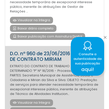
necessidade temporária de excepcional interesse
público, inerente às atribuições de Gestor de
Relações ...
Visualizar na íntegra
Baixar diário completo
Baixar publicação com Assinatura Digital
D.O. nº 960 de 23/06/2016 - EXTRATO
Consulte a
DE CONTRATO MIRIAM
autenticidade da
sua publicação
EXTRATO DO CONTRATO DE TRABALHO POR PRAZO
aqui!
DETERMINADO “P” Nº 18/2016 - Processo nº. 17842/2016
PARTES: Secretaria Municipal de Assistência Social e
Cidadania e Mirian da Silva e Silva. OBJETO: Prestação
de serviços para atender necessidade temporária de
excepcional interesse público, inerente às atribuições
de Técnico de Atividades Institucion...
Visualizar na íntegra