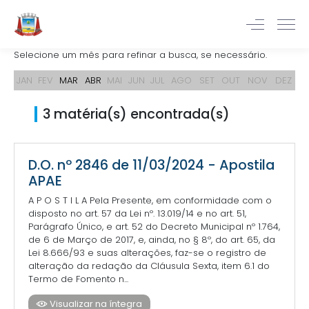
Selecione um mês para refinar a busca, se necessário.
JAN
FEV
MAR
ABR
MAI
JUN
JUL
AGO
SET
OUT
NOV
DEZ
3 matéria(s) encontrada(s)
D.O. nº 2846 de 11/03/2024 - Apostila
APAE
A P O S T I L A Pela Presente, em conformidade com o
disposto no art. 57 da Lei nº. 13.019/14 e no art. 51,
Parágrafo Único, e art. 52 do Decreto Municipal nº 1.764,
de 6 de Março de 2017, e, ainda, no § 8º, do art. 65, da
Lei 8.666/93 e suas alterações, faz-se o registro de
alteração da redação da Cláusula Sexta, item 6.1 do
Termo de Fomento n...
Visualizar na íntegra