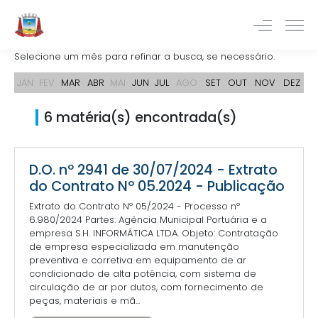
Selecione um mês para refinar a busca, se necessário.
JAN
FEV
MAR
ABR
MAI
JUN
JUL
AGO
SET
OUT
NOV
DEZ
6 matéria(s) encontrada(s)
D.O. nº 2941 de 30/07/2024 - Extrato
do Contrato Nº 05.2024 - Publicação
Extrato do Contrato Nº 05/2024 - Processo nº
6.980/2024 Partes: Agência Municipal Portuária e a
empresa S.H. INFORMÁTICA LTDA. Objeto: Contratação
de empresa especializada em manutenção
preventiva e corretiva em equipamento de ar
condicionado de alta potência, com sistema de
circulação de ar por dutos, com fornecimento de
peças, materiais e mã...